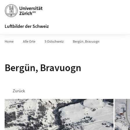
Header
Suche
Luftbilder der Schweiz
Home
Alle Orte
5 Ostschweiz
Bergün, Bravuogn
Bergün, Bravuogn
Zurück